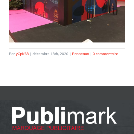
Par
yCpK68
|
décembre 18th, 2020
|
Panneaux
|
0 commentaire