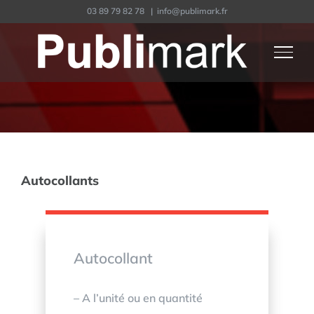
Passer
03 89 79 82 78
|
info@publimark.fr
au
contenu
Autocollants
Autocollant
– A l’unité ou en quantité