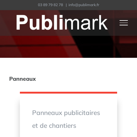
Passer
03 89 79 82 78
|
info@publimark.fr
au
contenu
Panneaux
Panneaux publicitaires
et de chantiers